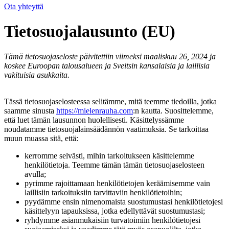
Ota yhteyttä
Tietosuojalausunto (EU)
Tämä tietosuojaseloste päivitettiin viimeksi maaliskuu 26, 2024 ja
koskee Euroopan talousalueen ja Sveitsin kansalaisia ja laillisia
vakituisia asukkaita.
Tässä tietosuojaselosteessa selitämme, mitä teemme tiedoilla, jotka
saamme sinusta
https://mielenrauha.com
:n kautta. Suosittelemme,
että luet tämän lausunnon huolellisesti. Käsittelyssämme
noudatamme tietosuojalainsäädännön vaatimuksia. Se tarkoittaa
muun muassa sitä, että:
kerromme selvästi, mihin tarkoitukseen käsittelemme
henkilötietoja. Teemme tämän tämän tietosuojaselosteen
avulla;
pyrimme rajoittamaan henkilötietojen keräämisemme vain
laillisiin tarkoituksiin tarvittaviin henkilötietoihin;
pyydämme ensin nimenomaista suostumustasi henkilötietojesi
käsittelyyn tapauksissa, jotka edellyttävät suostumustasi;
ryhdymme asianmukaisiin turvatoimiin henkilötietojesi