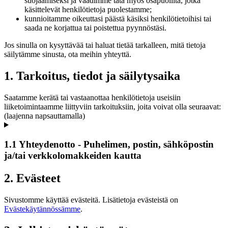
suojaamiseksi ja vaadimme tätä myös osapuolilta, jotka
käsittelevät henkilötietoja puolestamme;
kunnioitamme oikeuttasi päästä käsiksi henkilötietoihisi tai
saada ne korjattua tai poistettua pyynnöstäsi.
Jos sinulla on kysyttävää tai haluat tietää tarkalleen, mitä tietoja
säilytämme sinusta, ota meihin yhteyttä.
1. Tarkoitus, tiedot ja säilytysaika
Saatamme kerätä tai vastaanottaa henkilötietoja useisiin
liiketoimintaamme liittyviin tarkoituksiin, joita voivat olla seuraavat:
(laajenna napsauttamalla)
1.1 Yhteydenotto - Puhelimen, postin, sähköpostin
ja/tai verkkolomakkeiden kautta
2. Evästeet
Sivustomme käyttää evästeitä. Lisätietoja evästeistä on
Evästekäytännössämme
.