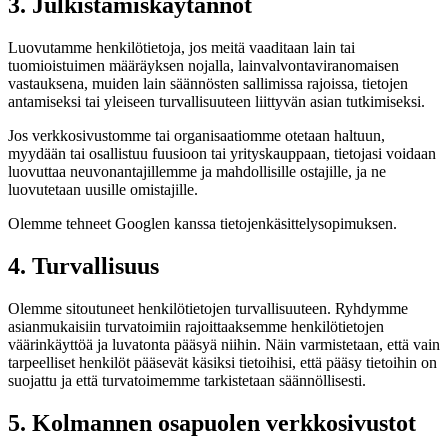
3. Julkistamiskäytännöt
Luovutamme henkilötietoja, jos meitä vaaditaan lain tai
tuomioistuimen määräyksen nojalla, lainvalvontaviranomaisen
vastauksena, muiden lain säännösten sallimissa rajoissa, tietojen
antamiseksi tai yleiseen turvallisuuteen liittyvän asian tutkimiseksi.
Jos verkkosivustomme tai organisaatiomme otetaan haltuun,
myydään tai osallistuu fuusioon tai yrityskauppaan, tietojasi voidaan
luovuttaa neuvonantajillemme ja mahdollisille ostajille, ja ne
luovutetaan uusille omistajille.
Olemme tehneet Googlen kanssa tietojenkäsittelysopimuksen.
4. Turvallisuus
Olemme sitoutuneet henkilötietojen turvallisuuteen. Ryhdymme
asianmukaisiin turvatoimiin rajoittaaksemme henkilötietojen
väärinkäyttöä ja luvatonta pääsyä niihin. Näin varmistetaan, että vain
tarpeelliset henkilöt pääsevät käsiksi tietoihisi, että pääsy tietoihin on
suojattu ja että turvatoimemme tarkistetaan säännöllisesti.
5. Kolmannen osapuolen verkkosivustot