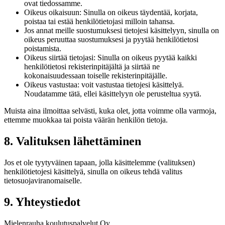
ovat tiedossamme.
Oikeus oikaisuun: Sinulla on oikeus täydentää, korjata,
poistaa tai estää henkilötietojasi milloin tahansa.
Jos annat meille suostumuksesi tietojesi käsittelyyn, sinulla on
oikeus peruuttaa suostumuksesi ja pyytää henkilötietosi
poistamista.
Oikeus siirtää tietojasi: Sinulla on oikeus pyytää kaikki
henkilötietosi rekisterinpitäjältä ja siirtää ne
kokonaisuudessaan toiselle rekisterinpitäjälle.
Oikeus vastustaa: voit vastustaa tietojesi käsittelyä.
Noudatamme tätä, ellei käsittelyyn ole perusteltua syytä.
Muista aina ilmoittaa selvästi, kuka olet, jotta voimme olla varmoja,
ettemme muokkaa tai poista väärän henkilön tietoja.
8. Valituksen lähettäminen
Jos et ole tyytyväinen tapaan, jolla käsittelemme (valituksen)
henkilötietojesi käsittelyä, sinulla on oikeus tehdä valitus
tietosuojaviranomaiselle.
9. Yhteystiedot
Mielenrauha koulutuspalvelut Oy