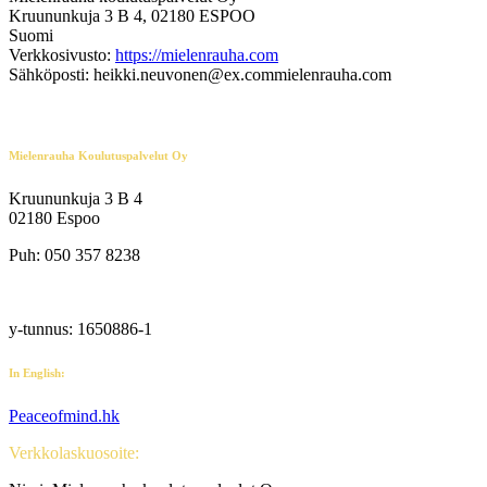
Kruununkuja 3 B 4, 02180 ESPOO
Suomi
Verkkosivusto:
https://mielenrauha.com
Sähköposti:
heikki.neuvonen@
ex.com
mielenrauha.com
Mielenrauha Koulutuspalvelut Oy
Kruununkuja 3 B 4
02180 Espoo
Puh: 050 357 8238
info@mielenrauha.com
y-tunnus: 1650886-1
In English:
Peaceofmind.hk
Verkkolaskuosoite: