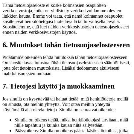
Tämä tietosuojaseloste ei koske kolmansien osapuolten
verkkosivustoja, jotka on yhdistetty verkkosivuillamme olevien
linkkien kautta. Emme voi taata, että nämä kolmannet osapuolet
käsittelevät henkilötietojasi luotettavalla tai turvallisella tavalla.
Suosittelemme, että luet näiden verkkosivustojen tietosuojaselosteet
ennen näiden verkkosivustojen käyttöä.
6. Muutokset tähän tietosuojaselosteeseen
Pidätämme oikeuden tehdä muutoksia tähän tietosuojaselosteeseen.
On suositeltavaa tutustua tähän tietosuojaselosteeseen säännöllisesti,
jotta olet tietoinen muutoksista. Lisäksi tiedotamme aktiivisesti
mahdollisuuksien mukaan.
7. Tietojesi käyttö ja muokkaaminen
Jos sinulla on kysyttävää tai haluat tietää, mitä henkilötietoja meillä
on sinusta, ota meihin yhteyttä. Voit ottaa meihin yhteyttä
käyttämällä alla olevia tietoja. Sinulla on seuraavat oikeudet:
Sinulla on oikeus tietää, miksi henkilötietojasi tarvitaan, mitä
niille tapahtuu ja kuinka kauan niitä säilytetään.
Pääsyoikeus: Sinulla on oikeus päästä käsiksi tietoihisi, jotka