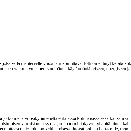
jokaisella mantereelle vuosittain kouluttava Totti on ehtinyt kerätä kokem
lutusten vaikuttavuus perustuu hänen käytännönläheiseen, energiseen ja 
 jo kolmelta vuosikymmeneltä erilaisissa kotimaisissa sekä kansainväli
nistumisen varmistamisessa, ja jonka toimintakyvyn ylläpitäminen kaiki
n otteeseen toiminnan kehittämisessä luovat pohjan hauskoille, monipuol