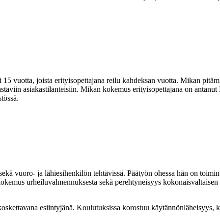
15 vuotta, joista erityisopettajana reilu kahdeksan vuotta. Mikan pitämi
astaviin asiakastilanteisiin. Mikan kokemus erityisopettajana on anta
tössä.
sekä vuoro- ja lähiesihenkilön tehtävissä. Päätyön ohessa hän on toimin
 kokemus urheiluvalmennuksesta sekä perehtyneisyys kokonaisvaltaisen h
 koskettavana esiintyjänä. Koulutuksissa korostuu käytännönläheisyys,