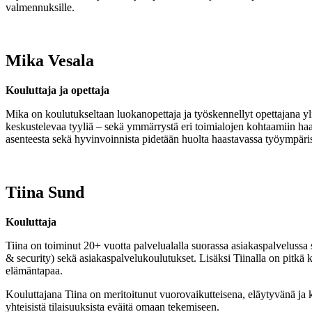
valmennuksille.
Mika Vesala
Kouluttaja
ja
opettaja
Mika on koulutukseltaan luokanopettaja ja työskennellyt opettajana yli 
keskustelevaa tyyliä – sekä ymmärrystä eri toimialojen kohtaamiin ha
asenteesta sekä hyvinvoinnista pidetään huolta haastavassa työympäris
Tiina Sund​
Kouluttaja
Tiina on toiminut 20+ vuotta palvelualalla suorassa asiakaspalvelussa 
& security) sekä asiakaspalvelukoulutukset. Lisäksi Tiinalla on pitkä
elämäntapaa.
Kouluttajana Tiina on meritoitunut vuorovaikutteisena, eläytyvänä ja
yhteisistä tilaisuuksista eväitä omaan tekemiseen.