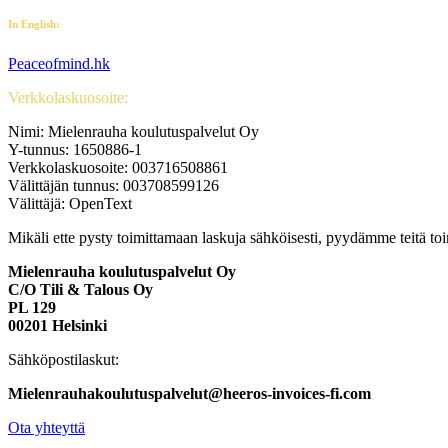
In English:
Peaceofmind.hk
Verkkolaskuosoite:
Nimi: Mielenrauha koulutuspalvelut Oy
Y-tunnus: 1650886-1
Verkkolaskuosoite: 003716508861
Välittäjän tunnus: 003708599126
Välittäjä: OpenText
Mikäli ette pysty toimittamaan laskuja sähköisesti, pyydämme teitä t
Mielenrauha koulutuspalvelut Oy
C/O Tili & Talous Oy
PL 129
00201 Helsinki
Sähköpostilaskut:
Mielenrauhakoulutuspalvelut@heeros-invoices-fi.com
Ota yhteyttä