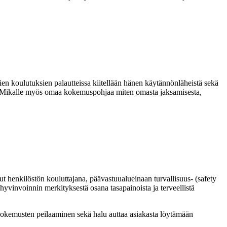
en koulutuksien palautteissa kiitellään hänen käytännönläheistä sekä
nut Mikalle myös omaa kokemuspohjaa miten omasta jaksamisesta,
ut henkilöstön kouluttajana, päävastuualueinaan turvallisuus- (safety
yvinvoinnin merkityksestä osana tasapainoista ja terveellistä
 kokemusten peilaaminen sekä halu auttaa asiakasta löytämään