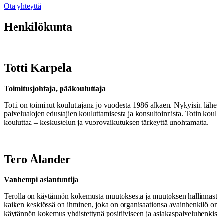
Ota yhteyttä
Henkilökunta
Totti Karpela
Toimitusjohtaja, pääkouluttaja
Totti on toiminut kouluttajana jo vuodesta 1986 alkaen. Nykyisin lähes 
palvelualojen edustajien kouluttamisesta ja konsultoinnista. Totin kou
kouluttaa – keskustelun ja vuorovaikutuksen tärkeyttä unohtamatta.
Tero Ålander
Vanhempi
asiantuntija
Terolla on käytännön kokemusta muutoksesta ja muutoksen hallinnasta
kaiken keskiössä on ihminen, joka on organisaationsa avainhenkilö on
käytännön kokemus yhdistettynä positiiviseen ja asiakaspalveluhenkisee