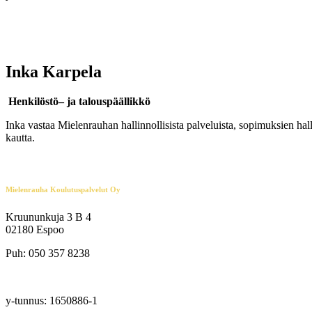
Inka Karpela
Henkilöstö
– ja
talouspäällikkö
Inka vastaa Mielenrauhan hallinnollisista palveluista, sopimuksien ha
kautta.
Mielenrauha Koulutuspalvelut Oy
Kruununkuja 3 B 4
02180 Espoo
Puh: 050 357 8238
info@mielenrauha.com
y-tunnus: 1650886-1