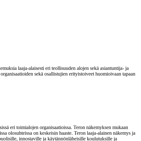
uksia laaja-alaisesti eri teollisuuden alojen sekä asiantuntija- ja
organisaatioiden sekä osallistujien erityistoiveet huomioivaan tapaan
sissä eri toimialojen organisaatioissa. Teron näkemyksen mukaan
ssa olosuhteissa on keskeisin haaste. Teron laaja-alainen näkemys ja
isille, innostaville ja käytännönläheisille koulutuksille ja