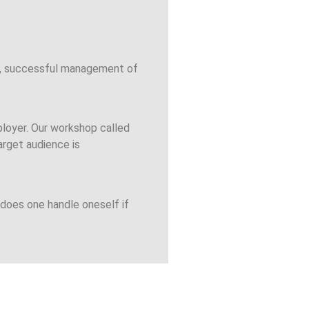
e, successful management of
mployer. Our workshop called
arget audience is
 does one handle oneself if