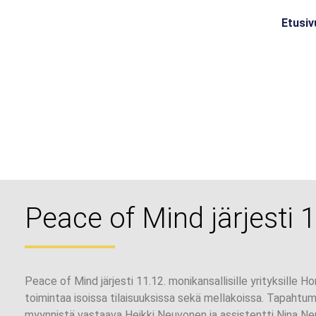
Etusiv
Peace of Mind järjesti
Peace of Mind järjesti 11.12. monikansallisille yrityksille H
toimintaa isoissa tilaisuuksissa sekä mellakoissa. Tapahtu
myynnistä vastaava Heikki Neuvonen ja assistentti Nina N