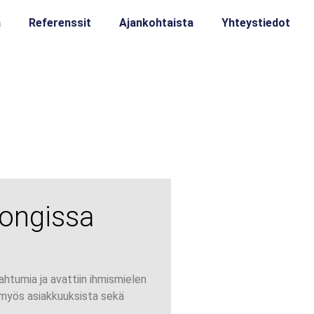
a
Referenssit
Ajankohtaista
Yhteystiedot
Kongissa
pahtumia ja avattiin ihmismielen
 myös asiakkuuksista sekä