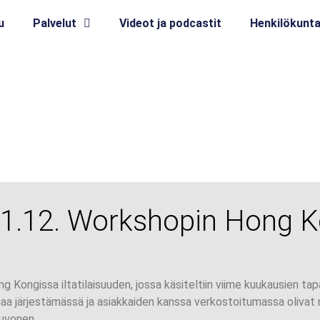
u
Palvelut
Videot ja podcastit
Henkilökunt
 11.12. Workshopin Hong 
ong Kongissa iltatilaisuuden, jossa käsiteltiin viime kuukausien ta
maa järjestämässä ja asiakkaiden kanssa verkostoitumassa olivat
euvonen.