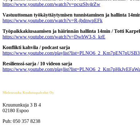
https://www.youtube.com/watch?v=pcszSlv4rZw
Vastuuttoman työkäyttäytymisen tunnistaminen ja hallinta 14min
https://www.youtube.com/watch?v=R-jbdnwpEFk
Työpaikkakiusaamisen ja häirinnän hallinta 14min / Totti Karpe
https://www.youtube.com/watch?v=DwhW3-S_krE
Konflikti kahvila / podcast sarja
https://www.youtube.com/playlist?list=PLNO6_2_Km7pEN7n
Resilienssi-sarja / 10 videon sarja
https://www.youtube.com/playlist?list=PLNO6_2_Km7pHkJvEF
Mielenrauha Koulutuspalvelut Oy
Kruununkuja 3 B 4
02180 Espoo
Puh: 050 357 8238
info@mielenrauha.com