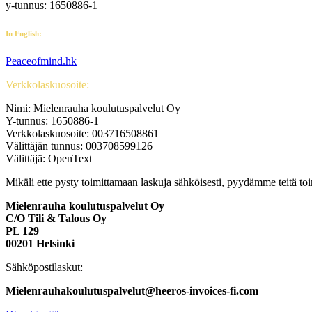
y-tunnus: 1650886-1
In English:
Peaceofmind.hk
Verkkolaskuosoite:
Nimi: Mielenrauha koulutuspalvelut Oy
Y-tunnus: 1650886-1
Verkkolaskuosoite: 003716508861
Välittäjän tunnus: 003708599126
Välittäjä: OpenText
Mikäli ette pysty toimittamaan laskuja sähköisesti, pyydämme teitä t
Mielenrauha koulutuspalvelut Oy
C/O Tili & Talous Oy
PL 129
00201 Helsinki
Sähköpostilaskut:
Mielenrauhakoulutuspalvelut@heeros-invoices-fi.com