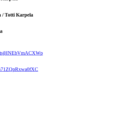
 / Totti Karpela
la
USB3tsjHNEbVmACXWp
aWa71ZQpRxwa0fXC