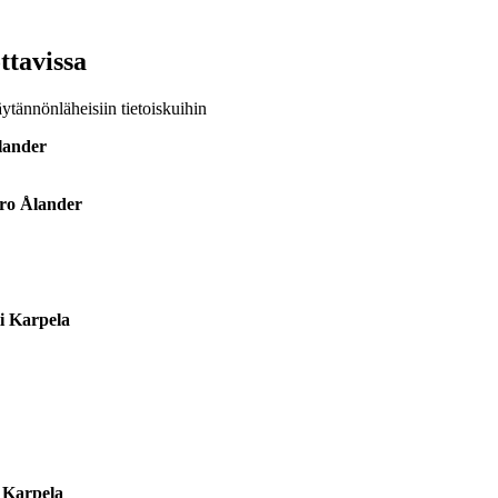
ttavissa
ytännönläheisiin tietoiskuihin
Ålander
Tero Ålander
ti Karpela
i Karpela