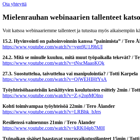
Ota yhteyttä
Mielenrauhan webinaarien tallenteet katso
Voit katsoa webinaariemme tallenteet ja tutustua myös aikaisempiin kä
15.2. Hyvinvointi on pahoinvoinnin kanssa ”painimista” / Tero 
https://www.youtube.com/watch?v=vgn9U1J9hUI
24.2. Mitä se minulle kuuluu, mitä muut työpaikalla tekevät? / 
https://www.youtube.com/watch?v=tNscMaaoKQk
27.3. Suostuttelua, taivuttelua vai manipulointia? / Totti Karpela
https://www.youtube.com/watch?v=QjWEHIHfYsA
Työyhteisöhaasteisiin keskittyvien koulutusten esittely 2min / Tot
https://www.youtube.com/watch?v=Z-y2opMOlno
Kohti toimivampaa työyhteisöä 22min / Tero Ålander
https://www.youtube.com/watch?v=LRBhk_bJrrs
Resilienssi-valmennus 21min / Tero Ålander
https://www.youtube.com/watch?v=kRK04pb7M0I
Työpaikan sisäiset haastavat vuorovaikutustilanteet 15min / Tott