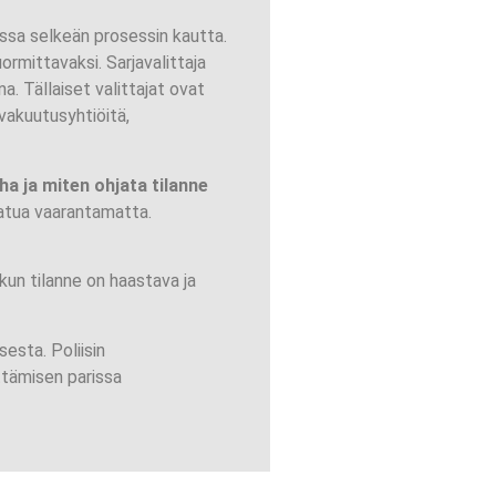
issa selkeän prosessin kautta.
ormittavaksi. Sarjavalittaja
na. Tällaiset valittajat ovat
 vakuutusyhtiöitä,
a ja miten ohjata tilanne
laatua vaarantamatta.
 kun tilanne on haastava ja
esta. Poliisin
ttämisen parissa