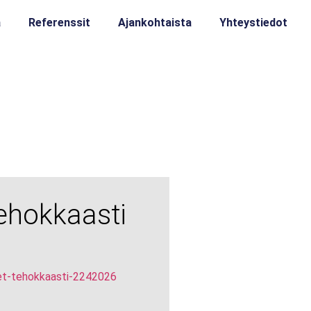
a
Referenssit
Ajankohtaista
Yhteystiedot
tehokkaasti
teet-tehokkaasti-2242026