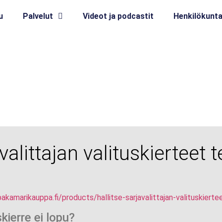
u
Palvelut
Videot ja podcastit
Henkilökunt
valittajan valituskierteet 
kamarikauppa.fi/products/hallitse-sarjavalittajan-valituskier
kierre ei lopu?