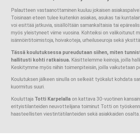
Palautteen vastaanottaminen kuuluu jokaisen asiakaspalveli
Toisinaan eteen tulee kuitenkin asiakas, asukas tai kuntalai
voi esittää jatkuvia, sisällöltään samankaltaisia tai epäreali
myös yleistyneet viime vuosina. Kohteiksi on valikoitunut mm
isännöintitoimistoja, hoivakoteja, urheiluseuroja sekä yksittä
Tässä koulutuksessa pureudutaan siihen, miten tunnista
hallitusti kohti ratkaisua.
Käsittelemme keinoja, joilla hal
Keskitymme myös niihin toimenpiteisiin, joilla vaikutetaan 
Koulutuksen jälkeen sinulla on selkeät työkalut kohdata sarja
kuormitus suuri.
Kouluttaja
Totti Karpelalla
on kattava 30-vuotinen kansainv
erityistilanteiden neuvottelijana toiminut Totti on työsken
haasteellisten viestintätilanteiden sekä asiakkaiden osalta.