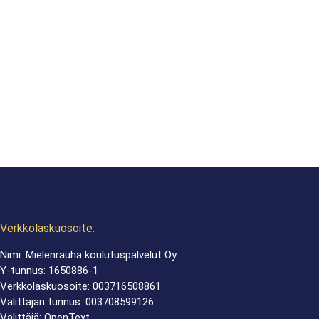
Verkkolaskuosoite:
Nimi: Mielenrauha koulutuspalvelut Oy
Y-tunnus: 1650886-1
Verkkolaskuosoite: 003716508861
Välittäjän tunnus: 003708599126
Välittäjä: OpenText