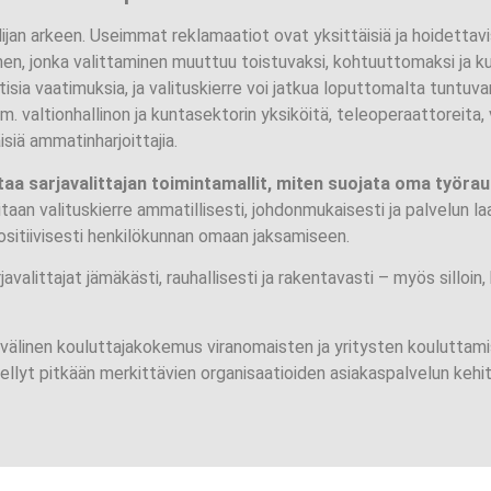
jan arkeen. Useimmat reklamaatiot ovat yksittäisiä ja hoidettav
nen, jonka valittaminen muuttuu toistuvaksi, kohtuuttomaksi ja ku
stisia vaatimuksia, ja valituskierre voi jatkua loputtomalta tuntuva
. valtionhallinon ja kuntasektorin yksiköitä, teleoperaattoreita,
isiä ammatinharjoittajia.
a sarjavalittajan toimintamallit, miten suojata oma työrauh
litaan valituskierre ammatillisesti, johdonmukaisesti ja palvelun 
positiivisesti henkilökunnan omaan jaksamiseen.
valittajat jämäkästi, rauhallisesti ja rakentavasti – myös silloin,
älinen kouluttajakokemus viranomaisten ja yritysten kouluttamis
nellyt pitkään merkittävien organisaatioiden asiakaspalvelun kehi