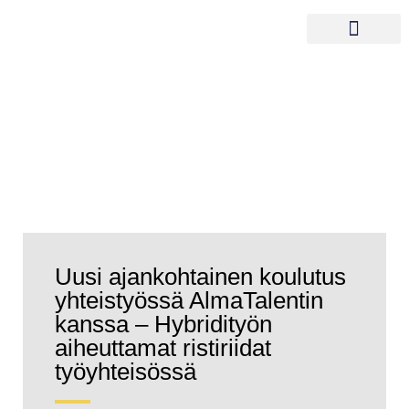
Videot ja podcastit
Uusi ajankohtainen koulutus
yhteistyössä AlmaTalentin
kanssa – Hybridityön
aiheuttamat ristiriidat
työyhteisössä