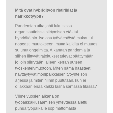
Mitä ovat hybridityön ristiriidat ja
häirikkötyypit?
Pandemian aika johti lukuisissa
organisaatioissa siirtymisen etä- tai
hybriditöihin. Iso osa työväestöstä mukautui
nopeasti muutokseen, mutta kaikilta ei muutos
sujunut ongelmitta. Aikanaan pandemia ja
siihen liittyvät rajoitukset tulevat päättymään,
jolloin siirrytään jälleen kerran uuteen
työskentelymuotoon. Miten nämä haasteet
näyttäytyvät monipaikkaisen työyhteisön
arjessa ja miten niihin puututaan, kun ei
ollakkaan enää kaikki läsnä samassa tilassa?
Viime vuosien aikana on
työpaikkakiusaamisen yhteydessä alettu
puhua työpaikalle sopimattomasta