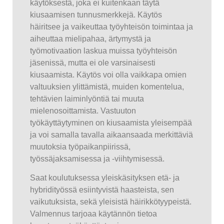
käytöksestä, joka ei kuitenkaan täytä
kiusaamisen tunnusmerkkejä. Käytös
häiritsee ja vaikeuttaa työyhteisön toimintaa ja
aiheuttaa mielipahaa, ärtymystä ja
työmotivaation laskua muissa työyhteisön
jäsenissä, mutta ei ole varsinaisesti
kiusaamista. Käytös voi olla vaikkapa omien
valtuuksien ylittämistä, muiden komentelua,
tehtävien laiminlyöntiä tai muuta
mielenosoittamista. Vastuuton
työkäyttäytyminen on kiusaamista yleisempää
ja voi samalla tavalla aikaansaada merkittäviä
muutoksia työpaikanpiirissä,
työssäjaksamisessa ja -viihtymisessä.
Saat koulutuksessa yleiskäsityksen etä- ja
hybridityössä esiintyvistä haasteista, sen
vaikutuksista, sekä yleisistä häirikkötyypeistä.
Valmennus tarjoaa käytännön tietoa