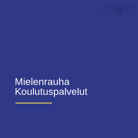
Videot ja podcastit
Mielenrauha
Koulutuspalvelut