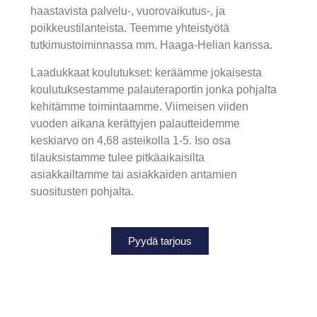
haastavista palvelu-, vuorovaikutus-, ja
poikkeustilanteista. Teemme yhteistyötä
tutkimustoiminnassa mm. Haaga-Helian kanssa.
Laadukkaat koulutukset: keräämme jokaisesta
koulutuksestamme palauteraportin jonka pohjalta
kehitämme toimintaamme. Viimeisen viiden
vuoden aikana kerättyjen palautteidemme
keskiarvo on 4,68 asteikolla 1-5. Iso osa
tilauksistamme tulee pitkäaikaisilta
asiakkailtamme tai asiakkaiden antamien
suositusten pohjalta.
Pyydä tarjous