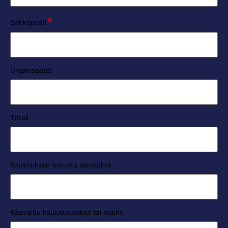
*
Sähköposti
Organisaatio
Titteli
Koulutuksen toivottu ajankohta
Kaavailtu koulutuspaikka tai sijainti