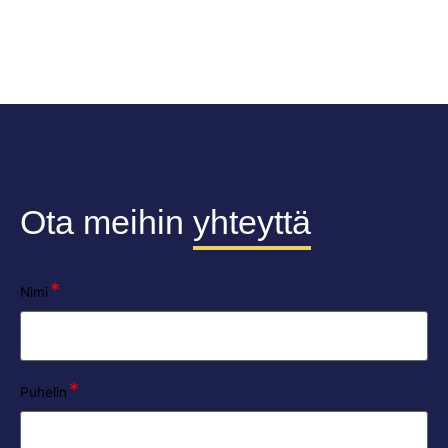
Ota meihin
yhteyttä
*
Nimi
*
Puhelin