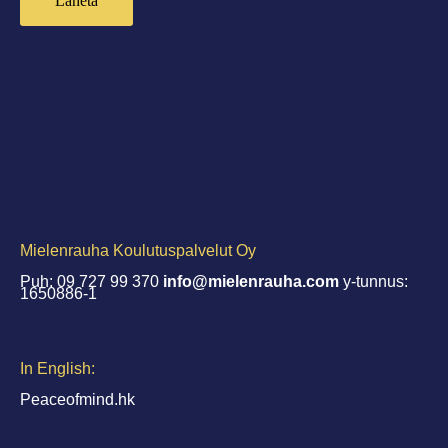
Mielenrauha Koulutuspalvelut Oy
Puh: 09 727 99 370
info@mielenrauha.com
y-tunnus:
1650886-1
In English:
Peaceofmind.hk