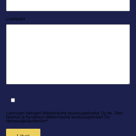
Lisätiedot
Luovutan tietojani Mielenrauha koulutuspalvelut Oy:lle. Olen
lukenut ja hyväksyn Mielenrauha koulutuspalvelut Oy
tietosuojakäytännön*